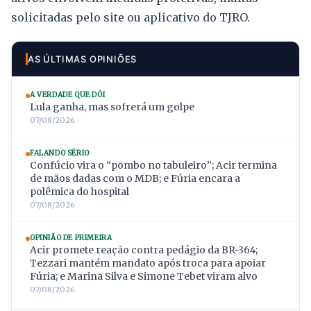
solicitadas pelo site ou aplicativo do TJRO.
AS ÚLTIMAS OPINIÕES
A VERDADE QUE DÓI
Lula ganha, mas sofrerá um golpe
07/08/2026
FALANDO SÉRIO
Confúcio vira o “pombo no tabuleiro”; Acir termina
de mãos dadas com o MDB; e Fúria encara a
polêmica do hospital
07/08/2026
OPINIÃO DE PRIMEIRA
Acir promete reação contra pedágio da BR-364;
Tezzari mantém mandato após troca para apoiar
Fúria; e Marina Silva e Simone Tebet viram alvo
07/08/2026