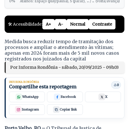
0%
Atalhos: Espaço (play/pausa), S (parar), ←/→ (volta/avança)
🛠️ Acessibilidade:
A+
A-
Normal
Contraste
Medida busca reduzir tempo de tramitação dos
processos e ampliar o atendimento às vítimas;
apenas em 2024 foram mais de 5 mil novos casos
registrados nos juizados da capital
Por Informa Rondônia - sábado, 20/09/2025 - 09h03
INFORMA RONDÔNIA
0
Compartilhe esta reportagem
WhatsApp
Facebook
X
Instagram
Copiar link
Porto Velho, RO –
O Tribunal de Justiça de