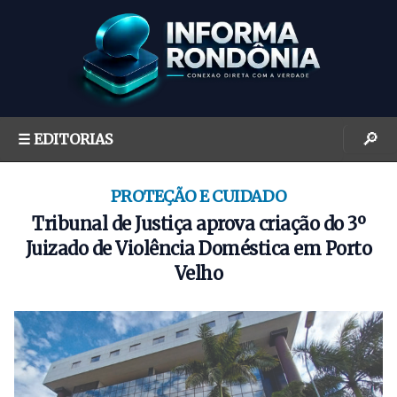
S
k
i
p
t
o
🔎
☰ EDITORIAS
c
o
n
PROTEÇÃO E CUIDADO
t
Tribunal de Justiça aprova criação do 3º
e
Juizado de Violência Doméstica em Porto
n
Velho
t