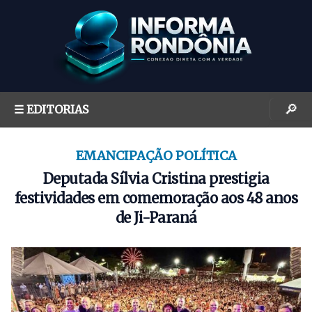
S
k
i
p
t
o
🔎
☰ EDITORIAS
c
o
n
EMANCIPAÇÃO POLÍTICA
t
Deputada Sílvia Cristina prestigia
e
festividades em comemoração aos 48 anos
n
de Ji-Paraná
t