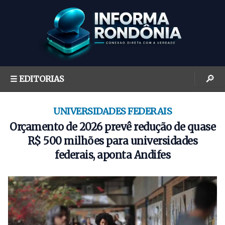
S
k
i
p
t
o
🔎
☰ EDITORIAS
c
o
n
UNIVERSIDADES FEDERAIS
t
Orçamento de 2026 prevê redução de quase
e
R$ 500 milhões para universidades
n
federais, aponta Andifes
t