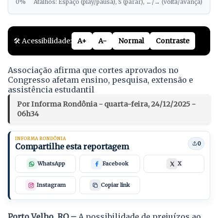
0%
Atalhos: Espaço (play/pausa), S (parar), ←/→ (volta/avança)
🛠️ Acessibilidade:
A+
A-
Normal
Contraste
Associação afirma que cortes aprovados no
Congresso afetam ensino, pesquisa, extensão e
assistência estudantil
Por Informa Rondônia - quarta-feira, 24/12/2025 -
06h34
INFORMA RONDÔNIA
0
Compartilhe esta reportagem
WhatsApp
Facebook
X
Instagram
Copiar link
Porto Velho, RO –
A possibilidade de prejuízos ao