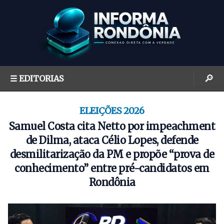
S
k
i
p
t
o
🔎
☰ EDITORIAS
c
o
n
ELEIÇÕES 2026
t
Samuel Costa cita Netto por impeachment
e
de Dilma, ataca Célio Lopes, defende
n
desmilitarização da PM e propõe “prova de
t
conhecimento” entre pré-candidatos em
Rondônia