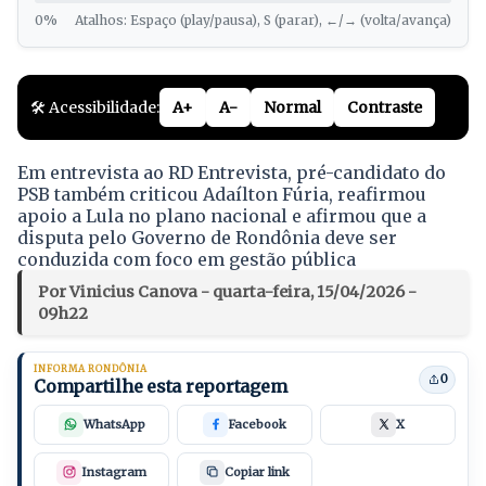
0%
Atalhos: Espaço (play/pausa), S (parar), ←/→ (volta/avança)
🛠️ Acessibilidade:
A+
A-
Normal
Contraste
Em entrevista ao RD Entrevista, pré-candidato do
PSB também criticou Adaílton Fúria, reafirmou
apoio a Lula no plano nacional e afirmou que a
disputa pelo Governo de Rondônia deve ser
conduzida com foco em gestão pública
Por Vinicius Canova - quarta-feira, 15/04/2026 -
09h22
INFORMA RONDÔNIA
0
Compartilhe esta reportagem
WhatsApp
Facebook
X
Instagram
Copiar link