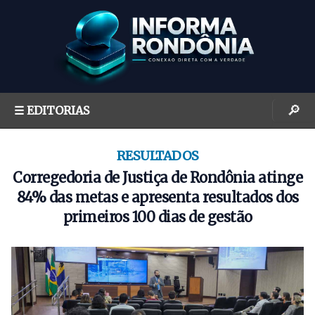
S
k
i
p
t
o
🔎
☰ EDITORIAS
c
o
n
RESULTADOS
t
Corregedoria de Justiça de Rondônia atinge
e
84% das metas e apresenta resultados dos
n
primeiros 100 dias de gestão
t