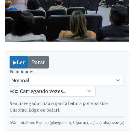
▶
Ler
Parar
Velocidade:
Voz:
Seu navegador não suporta leitura por voz. Use
Chrome, Edge ou Safari.
0%
Atalhos: Espaço (play/pausa), S (parar), ←/→ (volta/avança)