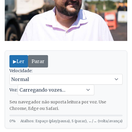
▶
Ler
Parar
Velocidade:
Voz:
Seu navegador não suporta leitura por voz. Use
Chrome, Edge ou Safari.
0%
Atalhos: Espaço (play/pausa), S (parar), ←/→ (volta/avança)