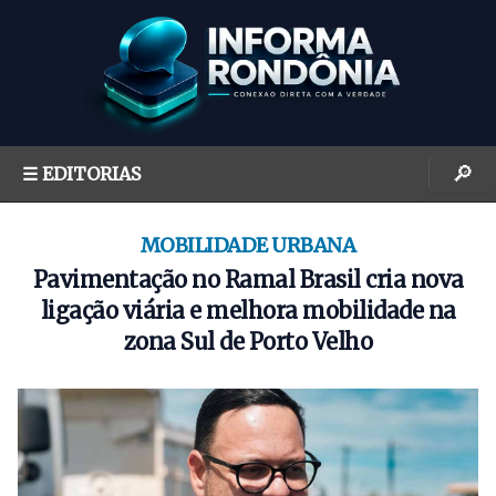
S
k
i
p
t
o
🔎
☰ EDITORIAS
c
o
n
MOBILIDADE URBANA
t
Pavimentação no Ramal Brasil cria nova
e
ligação viária e melhora mobilidade na
n
zona Sul de Porto Velho
t