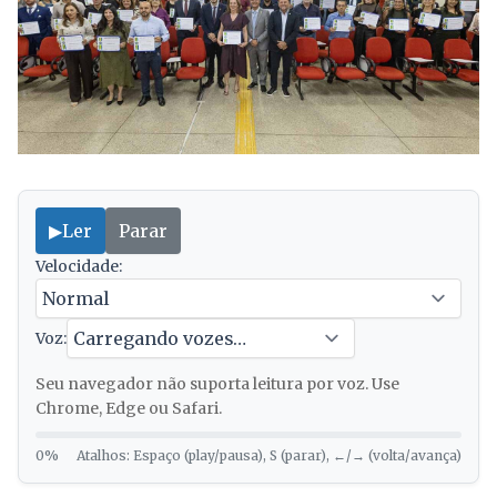
▶
Ler
Parar
Velocidade:
Voz:
Seu navegador não suporta leitura por voz. Use
Chrome, Edge ou Safari.
0%
Atalhos: Espaço (play/pausa), S (parar), ←/→ (volta/avança)