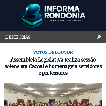
S
k
i
p
t
o
🔎
☰ EDITORIAS
c
o
n
VOTOS DE LOUVOR
t
Assembleia Legislativa realiza sessão
e
solene em Cacoal e homenageia servidores
n
e professores
t