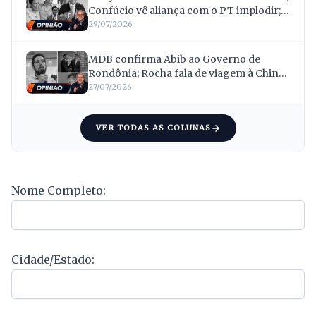
Confúcio vê aliança com o PT implodir; e
Netto ganha vice contestado
29/07/2026
MDB confirma Abib ao Governo de
Rondônia; Rocha fala de viagem à China;
e nada de crise: Scheid fica com o “222”
27/07/2026
VER TODAS AS COLUNAS
Nome Completo:
Cidade/Estado: