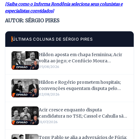
[Saiba como o Informa Rondônia seleciona seus colunistas e
especialistas convidados]
AUTOR: SÉRGIO PIRES
ÚLTIMAS COLUNAS DE SÉRGIO PIRES
Hildon aposta em chapa feminina; Acir
volta ao jogo; e Confúcio Moura
surpreende ao renunciar à reeleição
05/08/2026
Hildon e Rogério prometem hospitais;
convenções esquentam disputa pelo
Governo; e Acir mira votos deixados por
02/08/2026
Confúcio
Acir cresce enquanto disputa
candidatura no TSE; Cassol e Cahulla são
absolvidos após 16 anos; Scheid
31/07/2026
transforma invasões de terras em
bandeira eleitoral
Tony Pablo se alia a adversários de Fúria;