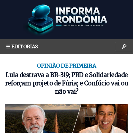
S
k
i
p
t
o
🔎
☰ EDITORIAS
c
o
n
OPINIÃO DE PRIMEIRA
t
Lula destrava a BR-319; PRD e Solidariedade
e
reforçam projeto de Fúria; e Confúcio vai ou
n
não vai?
t