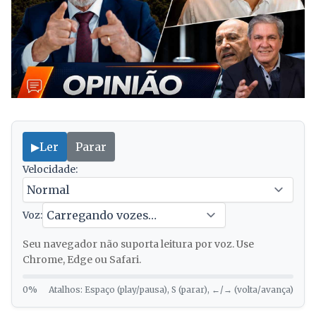
▶
Ler
Parar
Velocidade:
Voz:
Seu navegador não suporta leitura por voz. Use
Chrome, Edge ou Safari.
0%
Atalhos: Espaço (play/pausa), S (parar), ←/→ (volta/avança)