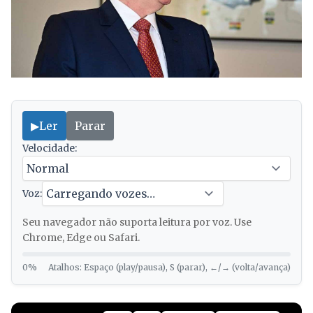
▶
Ler
Parar
Velocidade:
Voz:
Seu navegador não suporta leitura por voz. Use
Chrome, Edge ou Safari.
0%
Atalhos: Espaço (play/pausa), S (parar), ←/→ (volta/avança)