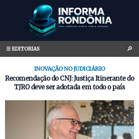
S
k
i
p
t
o
🔎
☰ EDITORIAS
c
o
n
INOVAÇÃO NO JUDICIÁRIO
t
Recomendação do CNJ: Justiça Itinerante do
e
TJRO deve ser adotada em todo o país
n
t