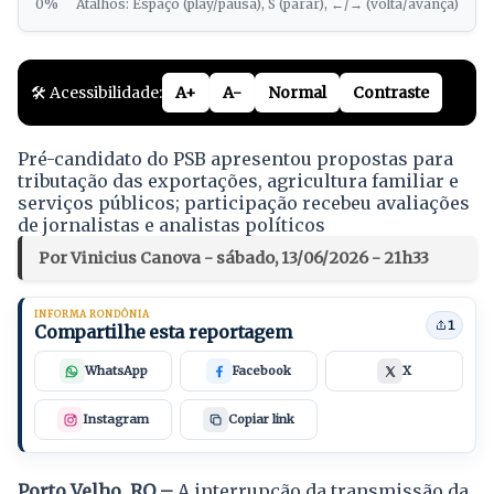
0%
Atalhos: Espaço (play/pausa), S (parar), ←/→ (volta/avança)
🛠️ Acessibilidade:
A+
A-
Normal
Contraste
Pré-candidato do PSB apresentou propostas para
tributação das exportações, agricultura familiar e
serviços públicos; participação recebeu avaliações
de jornalistas e analistas políticos
Por Vinicius Canova - sábado, 13/06/2026 - 21h33
INFORMA RONDÔNIA
1
Compartilhe esta reportagem
WhatsApp
Facebook
X
Instagram
Copiar link
Porto Velho, RO –
A interrupção da transmissão da