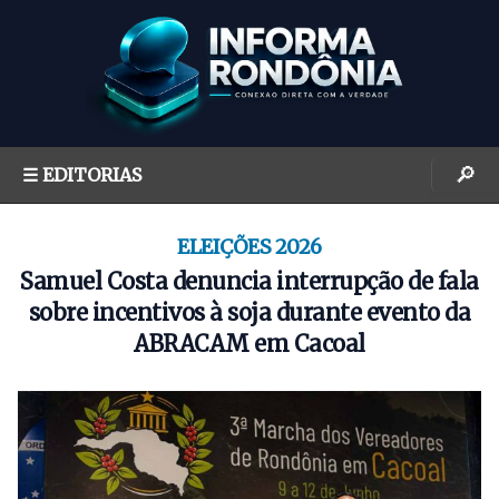
S
k
i
p
t
o
🔎
☰ EDITORIAS
c
o
n
ELEIÇÕES 2026
t
Samuel Costa denuncia interrupção de fala
e
sobre incentivos à soja durante evento da
n
ABRACAM em Cacoal
t