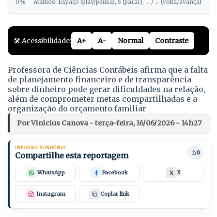
0%
Atalhos: Espaço (play/pausa), S (parar), ←/→ (volta/avança)
🛠️ Acessibilidade:
A+
A-
Normal
Contraste
Professora de Ciências Contábeis afirma que a falta
de planejamento financeiro e de transparência
sobre dinheiro pode gerar dificuldades na relação,
além de comprometer metas compartilhadas e a
organização do orçamento familiar
Por Vinicius Canova - terça-feira, 16/06/2026 - 14h27
INFORMA RONDÔNIA
0
Compartilhe esta reportagem
WhatsApp
Facebook
X
Instagram
Copiar link