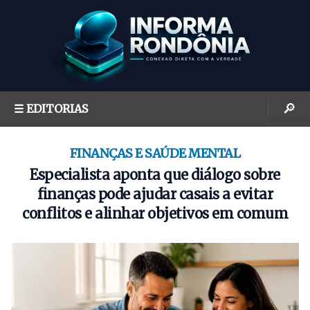
S
k
i
p
t
o
🔎
☰ EDITORIAS
c
o
n
FINANÇAS E SAÚDE MENTAL
t
Especialista aponta que diálogo sobre
e
finanças pode ajudar casais a evitar
n
conflitos e alinhar objetivos em comum
t