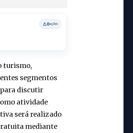
0
ações
o turismo,
erentes segmentos
para discutir
como atividade
iva será realizado
gratuita mediante