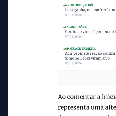
A VERDADE QUE DÓI
Lula ganha, mas sofrerá um
07/08/2026
FALANDO SÉRIO
Confúcio vira o “pombo no t
07/08/2026
OPINIÃO DE PRIMEIRA
Acir promete reação contra 
Simone Tebet viram alvo
07/08/2026
Ao comentar a inici
representa uma alte