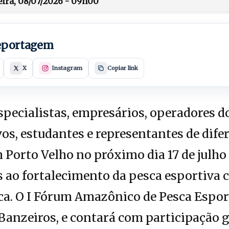
eira, 08/07/2026 - 09h00
reportagem
X
Instagram
Copiar link
pecialistas, empresários, operadores d
os, estudantes e representantes de dif
 Porto Velho no próximo dia 17 de julho 
s ao fortalecimento da pesca esportiva 
ca. O I Fórum Amazônico de Pesca Esport
 Banzeiros, e contará com participação 