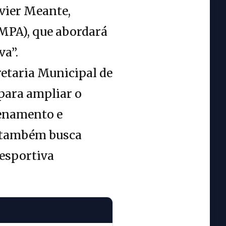
avier Meante,
(MPA), que abordará
a”.
retaria Municipal de
 para ampliar o
denamento e
a também busca
 esportiva