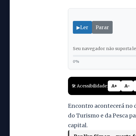
▶
Ler
Parar
Seu navegador não suporta lei
0%
🛠️ Acessibilidade:
A+
A-
Encontro acontecerá no di
do Turismo e da Pesca pa
capital.