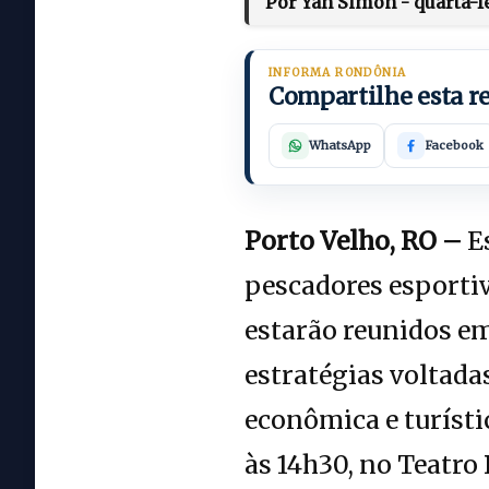
Por Yan Simon - quarta-f
INFORMA RONDÔNIA
Compartilhe esta 
WhatsApp
Facebook
Porto Velho, RO –
Es
pescadores esportiv
estarão reunidos em
estratégias voltada
econômica e turísti
às 14h30, no Teatro