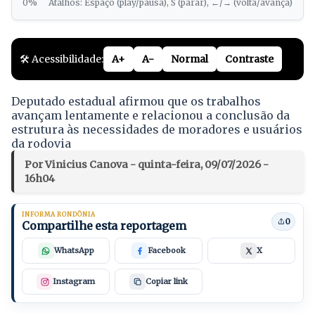
0%
Atalhos: Espaço (play/pausa), S (parar), ←/→ (volta/avança)
🛠️ Acessibilidade:
A+
A-
Normal
Contraste
Deputado estadual afirmou que os trabalhos
avançam lentamente e relacionou a conclusão da
estrutura às necessidades de moradores e usuários
da rodovia
Por Vinicius Canova - quinta-feira, 09/07/2026 -
16h04
INFORMA RONDÔNIA
0
Compartilhe esta reportagem
WhatsApp
Facebook
X
Instagram
Copiar link