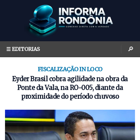
S
k
i
p
t
o
🔎
☰ EDITORIAS
c
o
n
FISCALIZAÇÃO IN LOCO
t
Eyder Brasil cobra agilidade na obra da
e
Ponte da Vala, na RO-005, diante da
n
proximidade do período chuvoso
t