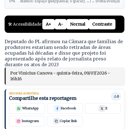
0%
Atalhos: Espaço (play/pausa), S (parar), ←/→ (volta/avança)
🛠️ Acessibilidade:
A+
A-
Normal
Contraste
Deputado do PL afirmou na Câmara que famílias de
produtores estariam sendo retiradas de áreas
ocupadas há décadas e disse que projeto foi
apresentado após relato de jornalista preso
durante os atos de 2023
Por Vinicius Canova - quinta-feira, 09/07/2026 -
16h16
INFORMA RONDÔNIA
0
Compartilhe esta reportagem
WhatsApp
Facebook
X
Instagram
Copiar link