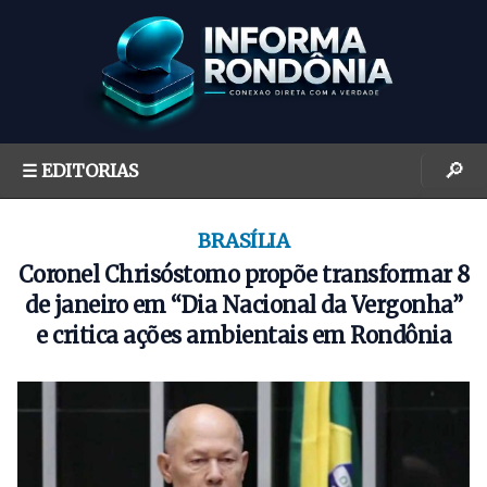
S
k
i
p
t
o
🔎
☰ EDITORIAS
c
o
n
BRASÍLIA
t
Coronel Chrisóstomo propõe transformar 8
e
de janeiro em “Dia Nacional da Vergonha”
n
e critica ações ambientais em Rondônia
t