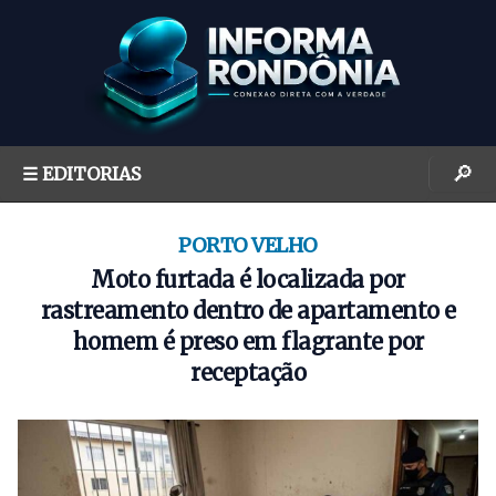
S
k
i
p
t
o
🔎
☰ EDITORIAS
c
o
n
PORTO VELHO
t
Moto furtada é localizada por
e
rastreamento dentro de apartamento e
n
homem é preso em flagrante por
t
receptação