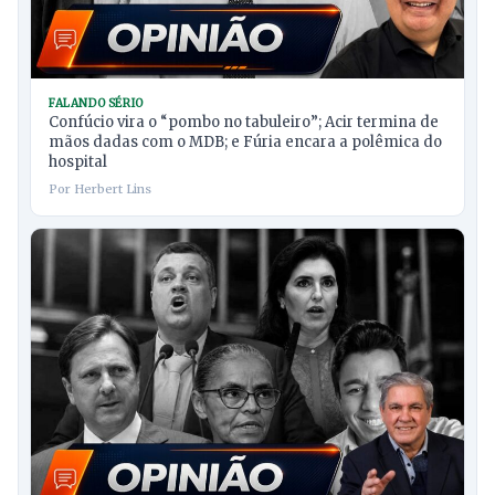
FALANDO SÉRIO
Confúcio vira o “pombo no tabuleiro”; Acir termina de
mãos dadas com o MDB; e Fúria encara a polêmica do
hospital
Por Herbert Lins