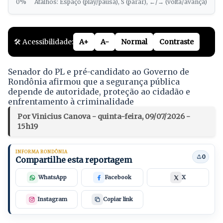
0%
Atalhos: Espaço (play/pausa), S (parar), ←/→ (volta/avança)
🛠️ Acessibilidade:
A+
A-
Normal
Contraste
Senador do PL e pré-candidato ao Governo de
Rondônia afirmou que a segurança pública
depende de autoridade, proteção ao cidadão e
enfrentamento à criminalidade
Por Vinicius Canova - quinta-feira, 09/07/2026 -
15h19
INFORMA RONDÔNIA
0
Compartilhe esta reportagem
WhatsApp
Facebook
X
Instagram
Copiar link