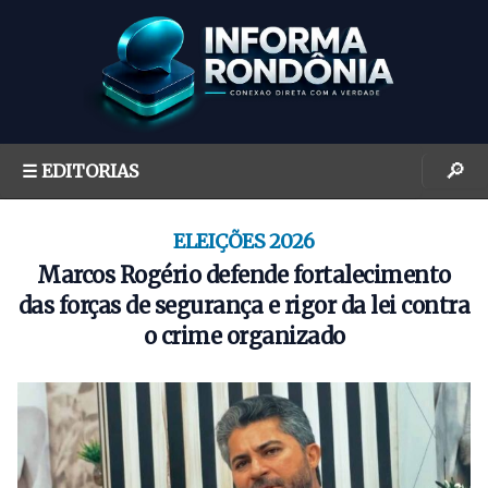
S
k
i
p
t
o
🔎
☰ EDITORIAS
c
o
n
ELEIÇÕES 2026
t
Marcos Rogério defende fortalecimento
e
das forças de segurança e rigor da lei contra
n
o crime organizado
t