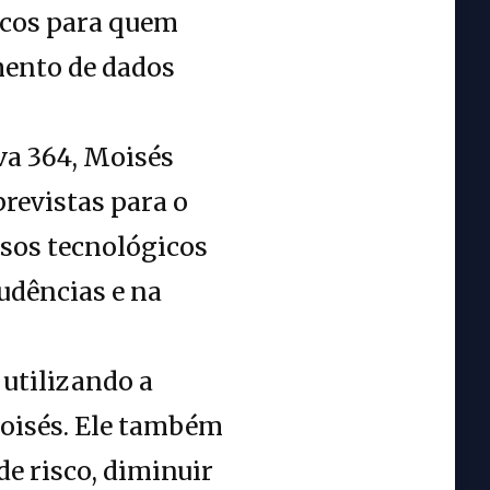
scos para quem
mento de dados
va 364, Moisés
previstas para o
rsos tecnológicos
udências e na
 utilizando a
oisés. Ele também
e risco, diminuir