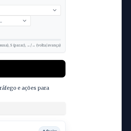
ausa), S (parar), ←/→ (volta/avança)
áfego e ações para