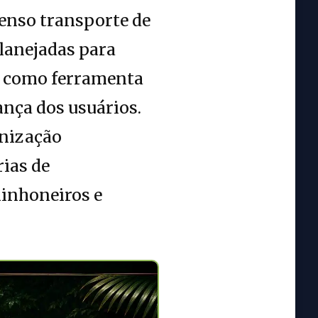
tenso transporte de
planejadas para
da como ferramenta
ança dos usuários.
rnização
ias de
minhoneiros e