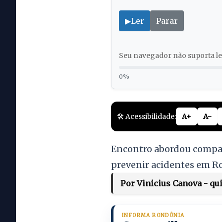
▶
Ler
Parar
Seu navegador não suporta lei
0%
🛠️ Acessibilidade:
A+
A-
Encontro abordou compar
prevenir acidentes em 
Por Vinicius Canova - qui
INFORMA RONDÔNIA