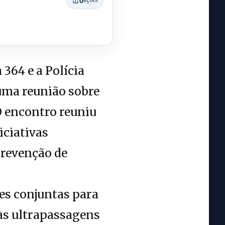
0
ações
364 e a Polícia
 uma reunião sobre
 encontro reuniu
iciativas
prevenção de
es conjuntas para
 às ultrapassagens