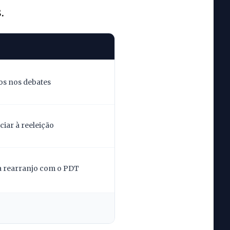
.
os nos debates
iar à reeleição
la rearranjo com o PDT