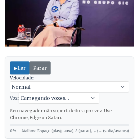
▶
Ler
Parar
Velocidade:
Voz:
Seu navegador não suporta leitura por voz. Use
Chrome, Edge ou Safari.
0%
Atalhos: Espaço (play/pausa), S (parar), ←/→ (volta/avança)