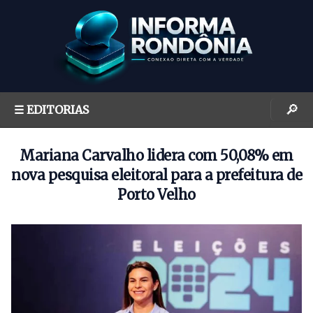
S
k
i
p
t
o
🔎
☰ EDITORIAS
c
o
n
Mariana Carvalho lidera com 50,08% em
t
nova pesquisa eleitoral para a prefeitura de
e
Porto Velho
n
t