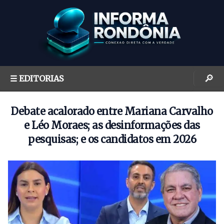
S
k
i
p
t
o
🔎
☰ EDITORIAS
c
o
n
Debate acalorado entre Mariana Carvalho
t
e Léo Moraes; as desinformações das
e
pesquisas; e os candidatos em 2026
n
t