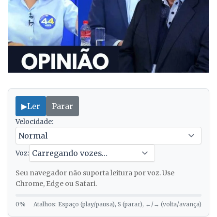
▶
Ler
Parar
Velocidade:
Voz:
Seu navegador não suporta leitura por voz. Use
Chrome, Edge ou Safari.
0%
Atalhos: Espaço (play/pausa), S (parar), ←/→ (volta/avança)