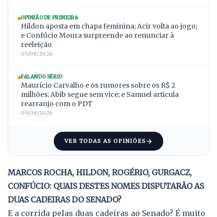
OPINIÃO DE PRIMEIRA
Hildon aposta em chapa feminina; Acir volta ao jogo;
e Confúcio Moura surpreende ao renunciar à
reeleição
05/08/2026
FALANDO SÉRIO
Maurício Carvalho e os rumores sobre os R$ 2
milhões; Abib segue sem vice; e Samuel articula
rearranjo com o PDT
05/08/2026
VER TODAS AS OPINIÕES
MARCOS ROCHA, HILDON, ROGÉRIO, GURGACZ,
CONFÚCIO: QUAIS DESTES NOMES DISPUTARÃO AS
DUAS CADEIRAS DO SENADO?
E a corrida pelas duas cadeiras ao Senado? É muito