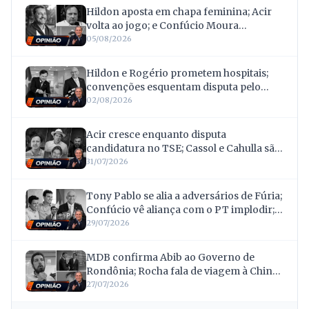
Hildon aposta em chapa feminina; Acir
volta ao jogo; e Confúcio Moura
surpreende ao renunciar à reeleição
05/08/2026
Hildon e Rogério prometem hospitais;
convenções esquentam disputa pelo
Governo; e Acir mira votos deixados por
02/08/2026
Confúcio
Acir cresce enquanto disputa
candidatura no TSE; Cassol e Cahulla são
absolvidos após 16 anos; Scheid
31/07/2026
transforma invasões de terras em
bandeira eleitoral
Tony Pablo se alia a adversários de Fúria;
Confúcio vê aliança com o PT implodir; e
Netto ganha vice contestado
29/07/2026
MDB confirma Abib ao Governo de
Rondônia; Rocha fala de viagem à China;
e nada de crise: Scheid fica com o “222”
27/07/2026