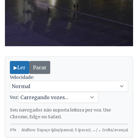
▶
Ler
Parar
Velocidade:
Voz:
Seu navegador não suporta leitura por voz. Use
Chrome, Edge ou Safari.
0%
Atalhos: Espaço (play/pausa), S (parar), ←/→ (volta/avança)