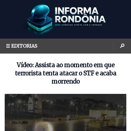
S
k
i
p
t
o
🔎
☰ EDITORIAS
c
o
n
Vídeo: Assista ao momento em que
t
terrorista tenta atacar o STF e acaba
e
morrendo
n
t