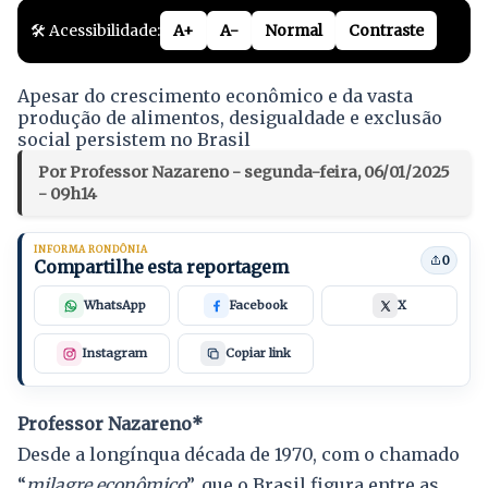
🛠️ Acessibilidade:
A+
A-
Normal
Contraste
Apesar do crescimento econômico e da vasta
produção de alimentos, desigualdade e exclusão
social persistem no Brasil
Por Professor Nazareno - segunda-feira, 06/01/2025
- 09h14
INFORMA RONDÔNIA
0
Compartilhe esta reportagem
WhatsApp
Facebook
X
Instagram
Copiar link
Professor Nazareno*
Desde a longínqua década de 1970, com o chamado
“
milagre econômico
”, que o Brasil figura entre as