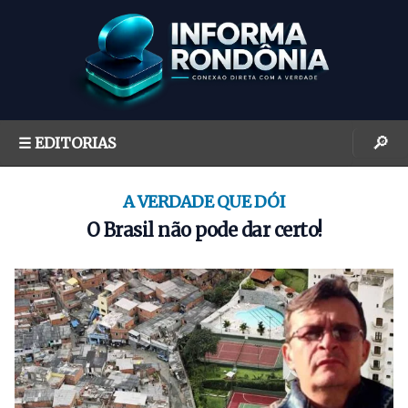
S
k
i
p
t
o
🔎
☰ EDITORIAS
c
o
n
A VERDADE QUE DÓI
t
O Brasil não pode dar certo!
e
n
t