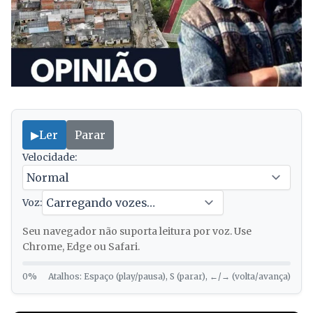
▶
Ler
Parar
Velocidade:
Voz:
Seu navegador não suporta leitura por voz. Use
Chrome, Edge ou Safari.
0%
Atalhos: Espaço (play/pausa), S (parar), ←/→ (volta/avança)