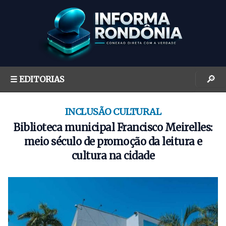
S
k
i
p
t
o
🔎
☰ EDITORIAS
c
o
n
INCLUSÃO CULTURAL
t
Biblioteca municipal Francisco Meirelles:
e
meio século de promoção da leitura e
n
cultura na cidade
t