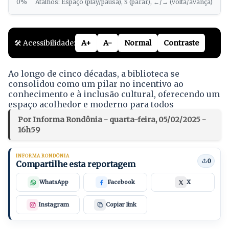
0%
Atalhos: Espaço (play/pausa), S (parar), ←/→ (volta/avança)
🛠️ Acessibilidade:
A+
A-
Normal
Contraste
Ao longo de cinco décadas, a biblioteca se
consolidou como um pilar no incentivo ao
conhecimento e à inclusão cultural, oferecendo um
espaço acolhedor e moderno para todos
Por Informa Rondônia - quarta-feira, 05/02/2025 -
16h59
INFORMA RONDÔNIA
0
Compartilhe esta reportagem
WhatsApp
Facebook
X
Instagram
Copiar link