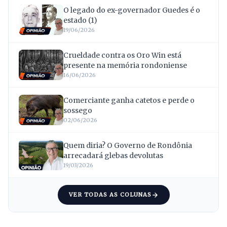
O legado do ex-governador Guedes é o
estado (1)
19/06/2026
Crueldade contra os Oro Win está
presente na memória rondoniense
16/06/2026
Comerciante ganha catetos e perde o
sossego
02/06/2026
Quem diria? O Governo de Rondônia
arrecadará glebas devolutas
19/03/2026
VER TODAS AS COLUNAS