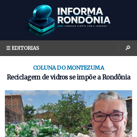
S
k
i
p
t
o
🔎
☰ EDITORIAS
c
o
n
COLUNA DO MONTEZUMA
t
Reciclagem de vidros se impõe a Rondônia
e
n
t