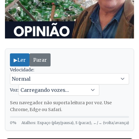
▶
Ler
Parar
Velocidade:
Voz:
Seu navegador não suporta leitura por voz. Use
Chrome, Edge ou Safari.
0%
Atalhos: Espaço (play/pausa), S (parar), ←/→ (volta/avança)