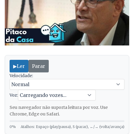
▶
Ler
Parar
Velocidade:
Voz:
Seu navegador não suporta leitura por voz. Use
Chrome, Edge ou Safari.
0%
Atalhos: Espaço (play/pausa), S (parar), ←/→ (volta/avança)