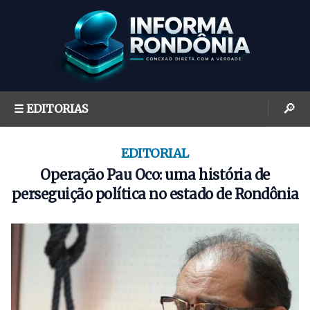
S
k
i
p
t
o
🔎
☰ EDITORIAS
c
o
n
EDITORIAL
t
Operação Pau Oco: uma história de
e
perseguição política no estado de Rondônia
n
t