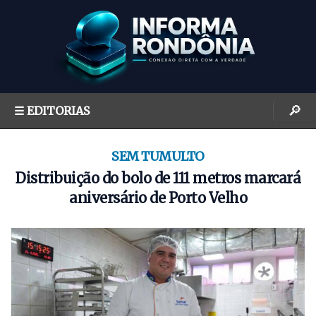
S
k
i
p
t
o
🔎
☰ EDITORIAS
c
o
n
SEM TUMULTO
t
Distribuição do bolo de 111 metros marcará
e
aniversário de Porto Velho
n
t