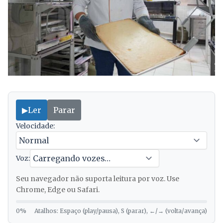
▶
Ler
Parar
Velocidade:
Voz:
Seu navegador não suporta leitura por voz. Use
Chrome, Edge ou Safari.
0%
Atalhos: Espaço (play/pausa), S (parar), ←/→ (volta/avança)