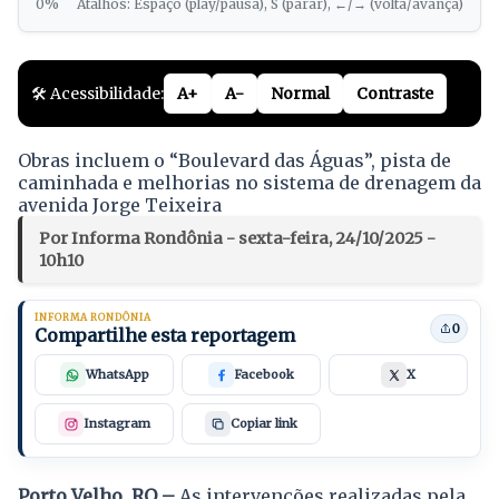
0%
Atalhos: Espaço (play/pausa), S (parar), ←/→ (volta/avança)
🛠️ Acessibilidade:
A+
A-
Normal
Contraste
Obras incluem o “Boulevard das Águas”, pista de
caminhada e melhorias no sistema de drenagem da
avenida Jorge Teixeira
Por Informa Rondônia - sexta-feira, 24/10/2025 -
10h10
INFORMA RONDÔNIA
0
Compartilhe esta reportagem
WhatsApp
Facebook
X
Instagram
Copiar link
Porto Velho, RO –
As intervenções realizadas pela