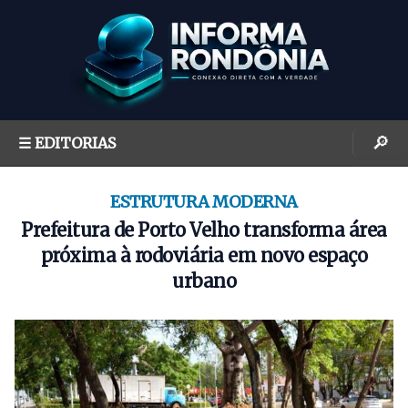
S
k
i
p
t
o
🔎
☰ EDITORIAS
c
o
n
ESTRUTURA MODERNA
t
Prefeitura de Porto Velho transforma área
e
próxima à rodoviária em novo espaço
n
urbano
t