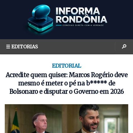
S
k
i
p
t
o
🔎
☰ EDITORIAS
c
o
n
EDITORIAL
t
Acredite quem quiser: Marcos Rogério deve
e
mesmo é meter o pé na b***** de
n
Bolsonaro e disputar o Governo em 2026
t