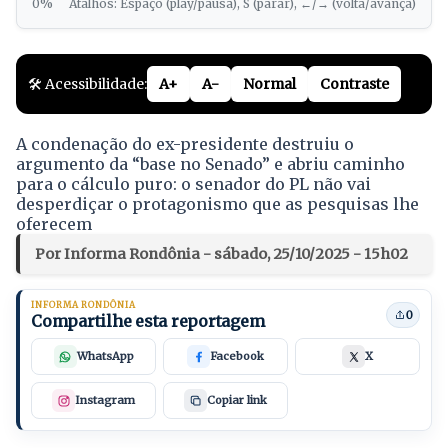
0%
Atalhos: Espaço (play/pausa), S (parar), ←/→ (volta/avança)
🛠️ Acessibilidade:
A+
A-
Normal
Contraste
A condenação do ex-presidente destruiu o
argumento da “base no Senado” e abriu caminho
para o cálculo puro: o senador do PL não vai
desperdiçar o protagonismo que as pesquisas lhe
oferecem
Por Informa Rondônia - sábado, 25/10/2025 - 15h02
INFORMA RONDÔNIA
0
Compartilhe esta reportagem
WhatsApp
Facebook
X
Instagram
Copiar link