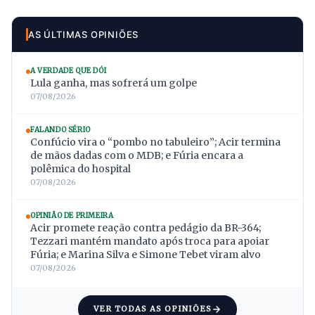
AS ÚLTIMAS OPINIÕES
A VERDADE QUE DÓI
Lula ganha, mas sofrerá um golpe
07/08/2026
FALANDO SÉRIO
Confúcio vira o “pombo no tabuleiro”; Acir termina
de mãos dadas com o MDB; e Fúria encara a
polêmica do hospital
07/08/2026
OPINIÃO DE PRIMEIRA
Acir promete reação contra pedágio da BR-364;
Tezzari mantém mandato após troca para apoiar
Fúria; e Marina Silva e Simone Tebet viram alvo
07/08/2026
VER TODAS AS OPINIÕES