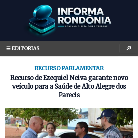
S
k
i
p
t
o
🔎
☰ EDITORIAS
c
o
n
RECURSO PARLAMENTAR
t
Recurso de Ezequiel Neiva garante novo
e
veículo para a Saúde de Alto Alegre dos
n
Parecis
t