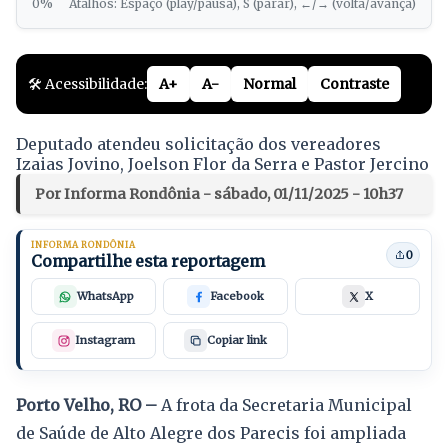
0%
Atalhos: Espaço (play/pausa), S (parar), ←/→ (volta/avança)
🛠️ Acessibilidade:
A+
A-
Normal
Contraste
Deputado atendeu solicitação dos vereadores
Izaias Jovino, Joelson Flor da Serra e Pastor Jercino
Por Informa Rondônia - sábado, 01/11/2025 - 10h37
INFORMA RONDÔNIA
0
Compartilhe esta reportagem
WhatsApp
Facebook
X
Instagram
Copiar link
Porto Velho, RO –
A frota da Secretaria Municipal
de Saúde de Alto Alegre dos Parecis foi ampliada