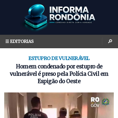
S
k
i
p
t
o
🔎
☰ EDITORIAS
c
o
n
ESTUPRO DE VULNERÁVEL
t
Homem condenado por estupro de
e
vulnerável é preso pela Polícia Civil em
n
Espigão do Oeste
t