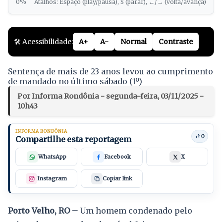
0%
Atalhos: Espaço (play/pausa), S (parar), ←/→ (volta/avança)
🛠️ Acessibilidade:
A+
A-
Normal
Contraste
Sentença de mais de 23 anos levou ao cumprimento
de mandado no último sábado (1º)
Por Informa Rondônia - segunda-feira, 03/11/2025 -
10h43
INFORMA RONDÔNIA
0
Compartilhe esta reportagem
WhatsApp
Facebook
X
Instagram
Copiar link
Porto Velho, RO –
Um homem condenado pelo