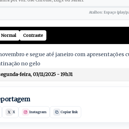
tura por voz. Use Chrome, Edge ou Safari.
Atalhos: Espaço (play/p
Normal
Contraste
ovembro e segue até janeiro com apresentações cu
atinação no gelo
gunda-feira, 03/11/2025 - 19h31
reportagem
X
Instagram
Copiar link