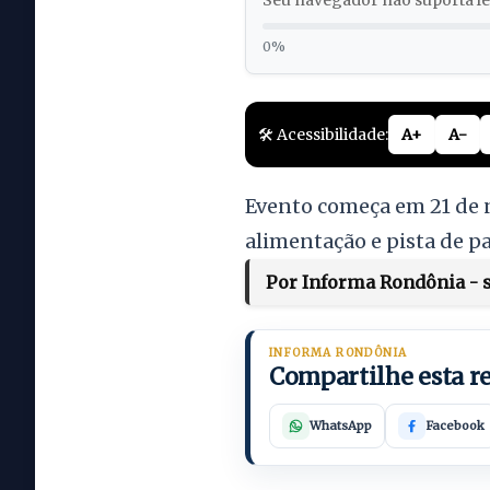
Seu navegador não suporta lei
0%
🛠️ Acessibilidade:
A+
A-
Evento começa em 21 de n
alimentação e pista de p
Por Informa Rondônia - se
INFORMA RONDÔNIA
Compartilhe esta 
WhatsApp
Facebook