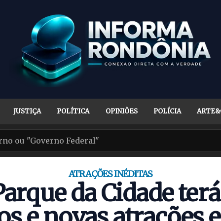
JUSTIÇA
POLÍTICA
OPINIÕES
POLÍCIA
ARTE&
ATRAÇÕES INÉDITAS
Parque da Cidade terá
os e novas atrações 