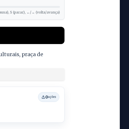
ausa), S (parar), ←/→ (volta/avança)
lturais, praça de
0
ações