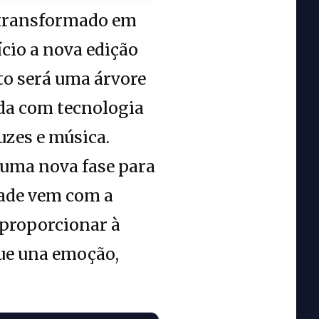
á transformado em
ício a nova edição
to será uma árvore
ada com tecnologia
uzes e música.
 uma nova fase para
idade vem com a
 proporcionar à
que una emoção,