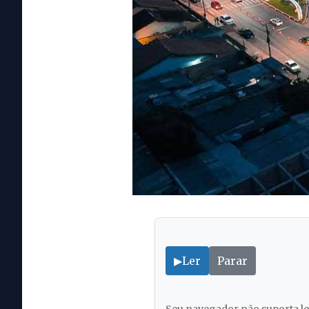
▶
Ler
Parar