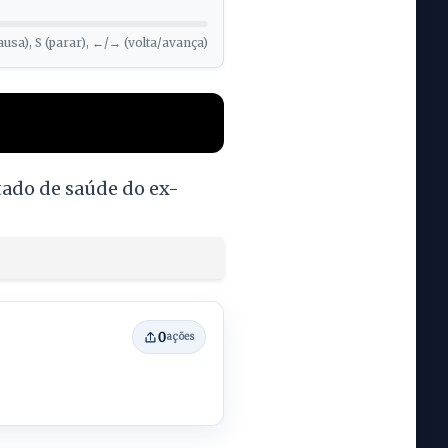
ausa), S (parar), ←/→ (volta/avança)
ado de saúde do ex-
0
ações