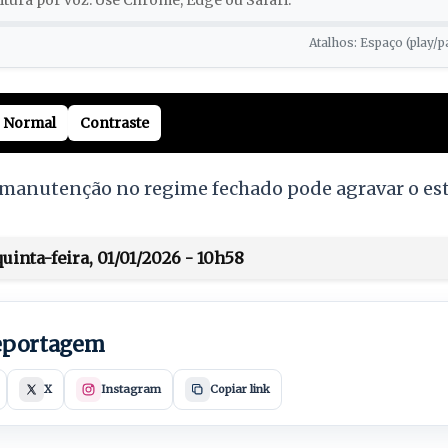
tura por voz. Use Chrome, Edge ou Safari.
Atalhos: Espaço (play/p
Normal
Contraste
anutenção no regime fechado pode agravar o est
inta-feira, 01/01/2026 - 10h58
reportagem
X
Instagram
Copiar link