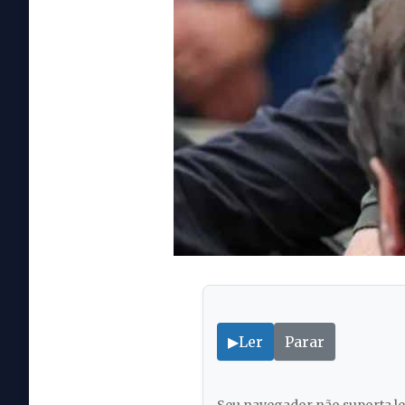
▶
Ler
Parar