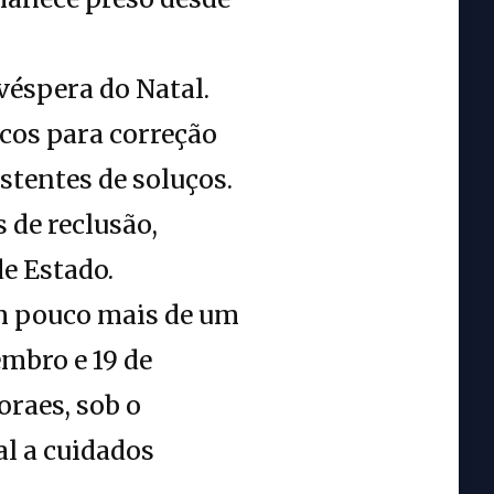
véspera do Natal.
cos para correção
istentes de soluços.
 de reclusão,
e Estado.
em pouco mais de um
embro e 19 de
raes, sob o
al a cuidados