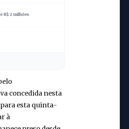
re R$ 2 milhões
pelo
va concedida nesta
 para esta quinta-
ar à
rmanece preso desde