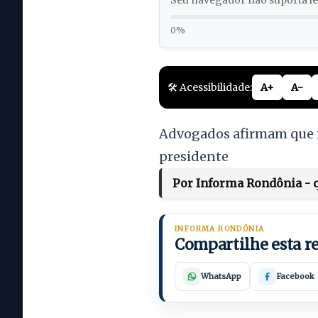
Seu navegador não suporta lei
0%
🛠️ Acessibilidade:
A+
A-
Advogados afirmam que m
presidente
Por Informa Rondônia - qu
INFORMA RONDÔNIA
Compartilhe esta 
WhatsApp
Facebook