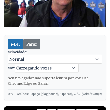
▶
Ler
Parar
Velocidade:
Voz:
Seu navegador não suporta leitura por voz. Use
Chrome, Edge ou Safari.
0%
Atalhos: Espaço (play/pausa), S (parar), ←/→ (volta/avança)