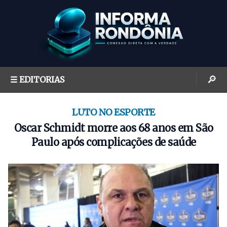
S
k
i
p
t
o
🔎
☰ EDITORIAS
c
o
n
LUTO NO ESPORTE
t
Oscar Schmidt morre aos 68 anos em São
e
Paulo após complicações de saúde
n
t