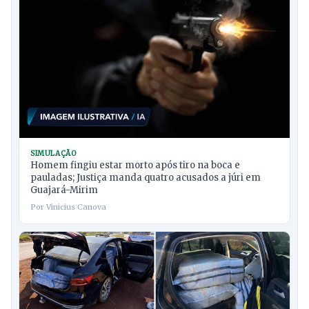
SIMULAÇÃO
Homem fingiu estar morto após tiro na boca e
pauladas; Justiça manda quatro acusados a júri em
Guajará-Mirim
Por Vinicius Canova