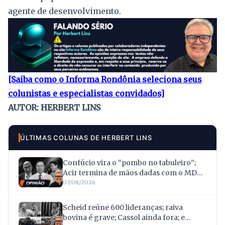
agente de desenvolvimento.
[Saiba como o Informa Rondônia seleciona seus
colunistas e especialistas convidados]
AUTOR: HERBERT LINS
ÚLTIMAS COLUNAS DE HERBERT LINS
Confúcio vira o “pombo no tabuleiro”;
Acir termina de mãos dadas com o MDB;
e Fúria encara a polêmica do hospital
07/08/2026
Scheid reúne 600 lideranças; raiva
bovina é grave; Cassol ainda fora; e