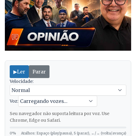
▶
Ler
Parar
Velocidade:
Voz:
Seu navegador não suporta leitura por voz. Use
Chrome, Edge ou Safari.
0%
Atalhos: Espaço (play/pausa), S (parar), ←/→ (volta/avança)