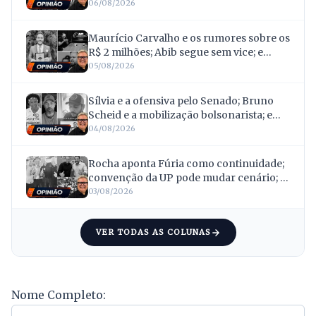
Tezzari escapa
06/08/2026
Maurício Carvalho e os rumores sobre os
R$ 2 milhões; Abib segue sem vice; e
Samuel articula rearranjo com o PDT
05/08/2026
Sílvia e a ofensiva pelo Senado; Bruno
Scheid e a mobilização bolsonarista; e
Follador e a quebra de confiança com
04/08/2026
Van Hattem
Rocha aponta Fúria como continuidade;
convenção da UP pode mudar cenário; e
caravanas mostram força
03/08/2026
VER TODAS AS COLUNAS
Nome Completo: