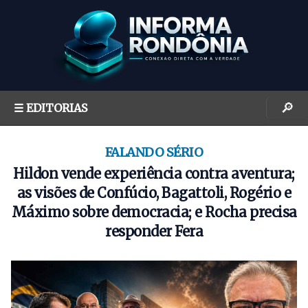
S
k
i
p
t
o
🔎
☰ EDITORIAS
c
o
n
FALANDO SÉRIO
t
Hildon vende experiência contra aventura;
e
as visões de Confúcio, Bagattoli, Rogério e
n
Máximo sobre democracia; e Rocha precisa
t
responder Fera