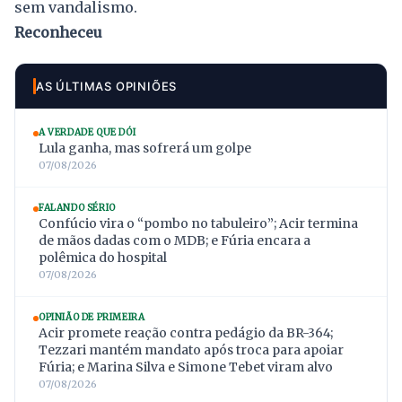
sem vandalismo.
Reconheceu
AS ÚLTIMAS OPINIÕES
A VERDADE QUE DÓI
Lula ganha, mas sofrerá um golpe
07/08/2026
FALANDO SÉRIO
Confúcio vira o “pombo no tabuleiro”; Acir termina
de mãos dadas com o MDB; e Fúria encara a
polêmica do hospital
07/08/2026
OPINIÃO DE PRIMEIRA
Acir promete reação contra pedágio da BR-364;
Tezzari mantém mandato após troca para apoiar
Fúria; e Marina Silva e Simone Tebet viram alvo
07/08/2026