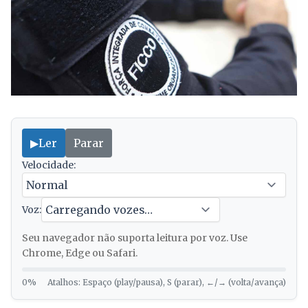
▶
Ler
Parar
Velocidade:
Voz:
Seu navegador não suporta leitura por voz. Use
Chrome, Edge ou Safari.
0%
Atalhos: Espaço (play/pausa), S (parar), ←/→ (volta/avança)