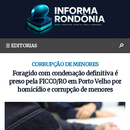
S
k
i
p
t
o
🔎
☰ EDITORIAS
c
o
n
CORRUPÇÃO DE MENORES
t
Foragido com condenação definitiva é
e
preso pela FICCO/RO em Porto Velho por
n
homicídio e corrupção de menores
t