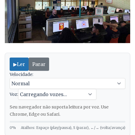
▶
Ler
Parar
Velocidade:
Voz:
Seu navegador não suporta leitura por voz. Use
Chrome, Edge ou Safari.
0%
Atalhos: Espaço (play/pausa), S (parar), ←/→ (volta/avança)