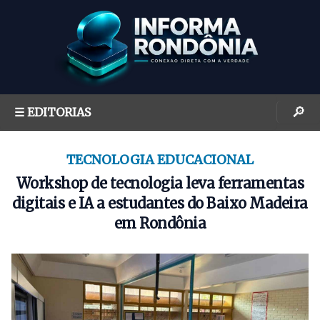
S
k
i
p
t
o
🔎
☰ EDITORIAS
c
o
n
TECNOLOGIA EDUCACIONAL
t
Workshop de tecnologia leva ferramentas
e
digitais e IA a estudantes do Baixo Madeira
n
em Rondônia
t