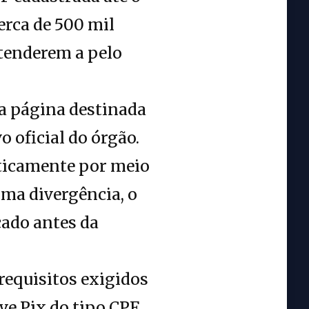
erca de 500 mil
tenderem a pelo
na página destinada
o oficial do órgão.
ticamente por meio
uma divergência, o
ado antes da
requisitos exigidos
ve Pix do tipo CPF