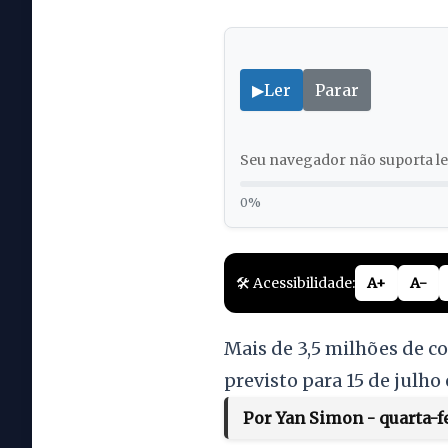
▶
Ler
Parar
Seu navegador não suporta lei
0%
🛠️ Acessibilidade:
A+
A-
Mais de 3,5 milhões de c
previsto para 15 de julho 
Por Yan Simon - quarta-fe