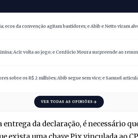
; ecos da convenção agitam bastidores; e Abib e Netto viram alv
nina; Acir volta ao jogo; e Confúcio Moura surpreende ao renunc
res sobre os R$ 2 milhões; Abib segue sem vice; e Samuel articu
VER TODAS AS OPINIÕES
 entrega da declaração, é necessário qu
que exista uma chave Pix vinculada ao CP