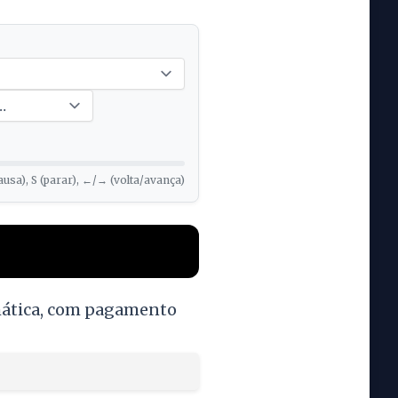
ausa), S (parar), ←/→ (volta/avança)
omática, com pagamento