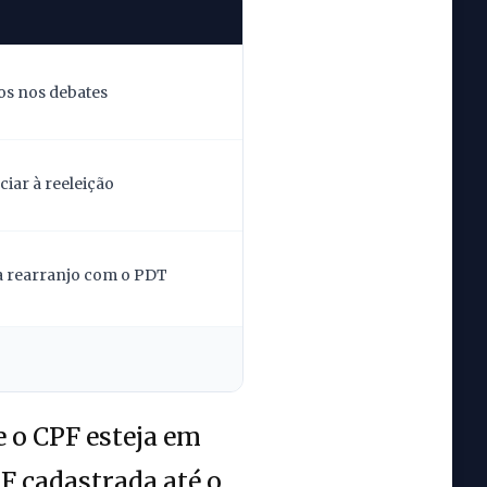
os nos debates
iar à reeleição
la rearranjo com o PDT
e o CPF esteja em
F cadastrada até o