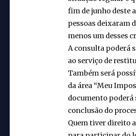
fim de junho deste 
pessoas deixaram d
menos um desses cri
A consulta poderá se
ao serviço de restit
Também será possív
da área “Meu Impost
documento poderá s
conclusão do proce
Quem tiver direito 
para participar do 