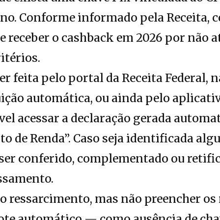
ano. Conforme informado pela Receita, c
e receber o cashback em 2026 por não a
térios.
r feita pelo portal da Receita Federal, 
uição automática, ou ainda pelo aplicativ
el acessar a declaração gerada automa
o de Renda”. Caso seja identificada alg
er conferido, complementado ou retific
ssamento.
ao ressarcimento, mas não preencher os 
lote automático — como ausência de cha