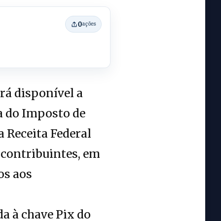
0
ações
ará disponível a
ca do Imposto de
 Receita Federal
 contribuintes, em
os aos
a à chave Pix do