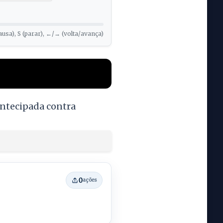
ausa), S (parar), ←/→ (volta/avança)
antecipada contra
0
ações