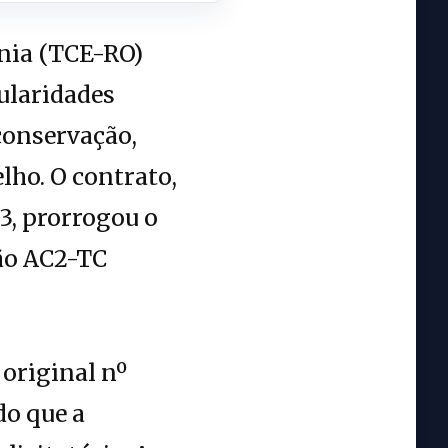
nia (TCE-RO)
ularidades
conservação,
lho. O contrato,
23, prorrogou o
ão AC2-TC
 original nº
do que a