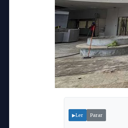
▶
Ler
Parar