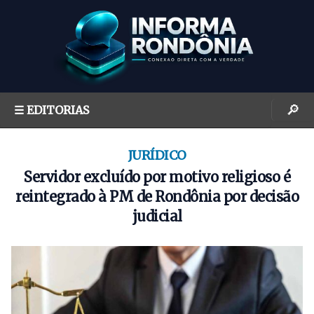
S
k
i
p
t
o
🔎
☰ EDITORIAS
c
o
n
JURÍDICO
t
Servidor excluído por motivo religioso é
e
reintegrado à PM de Rondônia por decisão
n
judicial
t