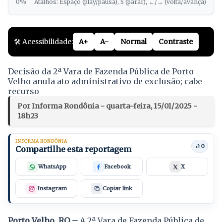
0%
Atalhos: Espaço (play/pausa), S (parar), ←/→ (volta/avança)
🛠️ Acessibilidade:
A+
A-
Normal
Contraste
Decisão da 2ª Vara de Fazenda Pública de Porto
Velho anula ato administrativo de exclusão; cabe
recurso
Por Informa Rondônia - quarta-feira, 15/01/2025 -
18h23
INFORMA RONDÔNIA
0
Compartilhe esta reportagem
WhatsApp
Facebook
X
Instagram
Copiar link
Porto Velho, RO –
A 2ª Vara de Fazenda Pública de