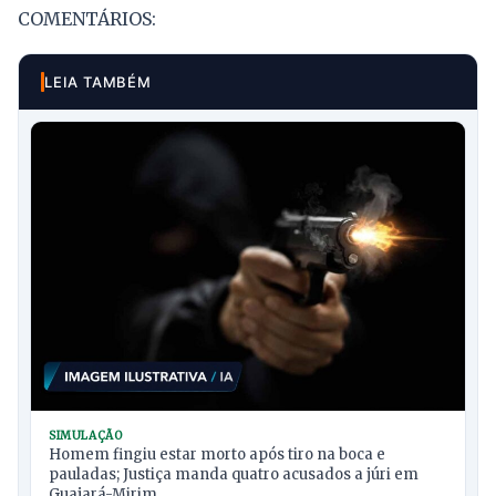
COMENTÁRIOS:
LEIA TAMBÉM
SIMULAÇÃO
Homem fingiu estar morto após tiro na boca e
pauladas; Justiça manda quatro acusados a júri em
Guajará-Mirim