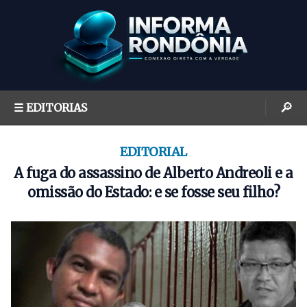
S
k
i
p
t
o
🔎
☰ EDITORIAS
c
o
n
EDITORIAL
t
A fuga do assassino de Alberto Andreoli e a
e
omissão do Estado: e se fosse seu filho?
n
t