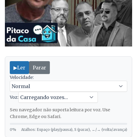
▶
Ler
Parar
Velocidade:
Voz:
Seu navegador não suporta leitura por voz. Use
Chrome, Edge ou Safari.
0%
Atalhos: Espaço (play/pausa), S (parar), ←/→ (volta/avança)