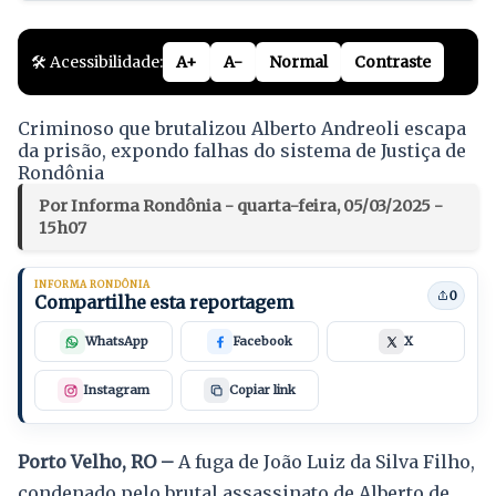
🛠️ Acessibilidade:
A+
A-
Normal
Contraste
Criminoso que brutalizou Alberto Andreoli escapa
da prisão, expondo falhas do sistema de Justiça de
Rondônia
Por Informa Rondônia - quarta-feira, 05/03/2025 -
15h07
INFORMA RONDÔNIA
0
Compartilhe esta reportagem
WhatsApp
Facebook
X
Instagram
Copiar link
Porto Velho, RO –
A fuga de João Luiz da Silva Filho,
condenado pelo brutal assassinato de Alberto de