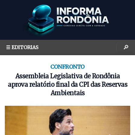
S
k
i
p
t
o
🔎
☰ EDITORIAS
c
o
n
CONFRONTO
t
Assembleia Legislativa de Rondônia
e
aprova relatório final da CPI das Reservas
n
Ambientais
t