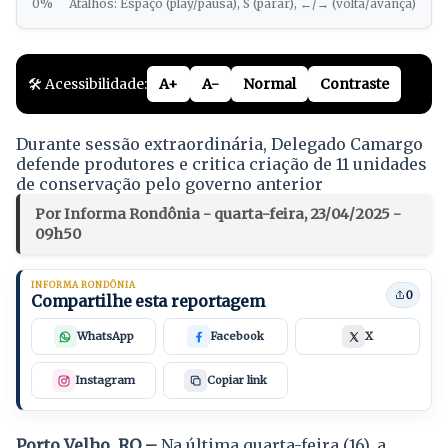
0%
Atalhos: Espaço (play/pausa), S (parar), ←/→ (volta/avança)
🛠️ Acessibilidade:
A+
A-
Normal
Contraste
Durante sessão extraordinária, Delegado Camargo
defende produtores e critica criação de 11 unidades
de conservação pelo governo anterior
Por Informa Rondônia - quarta-feira, 23/04/2025 -
09h50
INFORMA RONDÔNIA
0
Compartilhe esta reportagem
WhatsApp
Facebook
X
Instagram
Copiar link
Porto Velho, RO –
Na última quarta-feira (16), a