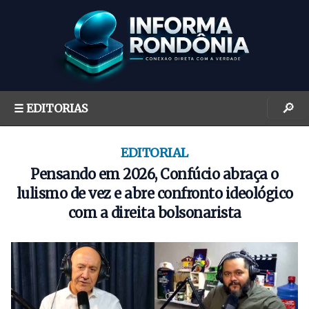
S
k
i
p
t
o
🔎
☰ EDITORIAS
c
o
n
EDITORIAL
t
Pensando em 2026, Confúcio abraça o
e
lulismo de vez e abre confronto ideológico
n
com a direita bolsonarista
t