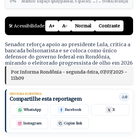
0%
Atalhos: Espaço (play/pausa), S (parar), ←/→ (volta/avança)
🛠️ Acessibilidade:
A+
A-
Normal
Contraste
Senador reforça apoio ao presidente Lula, critica a
bancada bolsonarista e se coloca como único
defensor do governo federal em Rondônia,
mirando o eleitorado progressista de olho em 2026
Por Informa Rondônia - segunda-feira, 07/07/2025 -
11h09
INFORMA RONDÔNIA
0
Compartilhe esta reportagem
WhatsApp
Facebook
X
Instagram
Copiar link