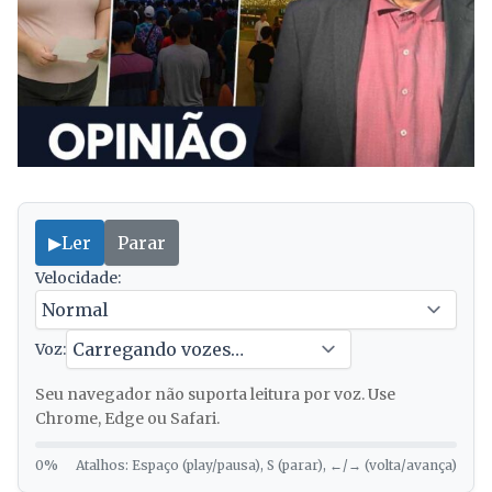
▶
Ler
Parar
Velocidade:
Voz:
Seu navegador não suporta leitura por voz. Use
Chrome, Edge ou Safari.
0%
Atalhos: Espaço (play/pausa), S (parar), ←/→ (volta/avança)