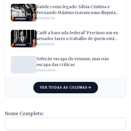
Saúde como legado: Sílvia Cristina e
Fernando Máximo travam uma disputa
que promete marcar a corrida ao Senado
30/07/2026
Cadê a bancada federal? Precisou um ex-
senador fazer o trabalho de quem está
no mandato
14/07/2026
Seleção escapa do vexame, mas não
escapa das críticas
30/06/2026
VER TODAS AS COLUNAS
Nome Completo: