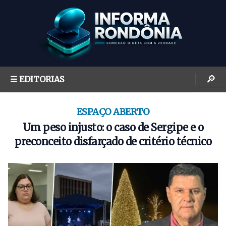
S
k
i
p
t
o
🔎
☰ EDITORIAS
c
o
n
ESPAÇO ABERTO
t
Um peso injusto: o caso de Sergipe e o
e
preconceito disfarçado de critério técnico
n
t