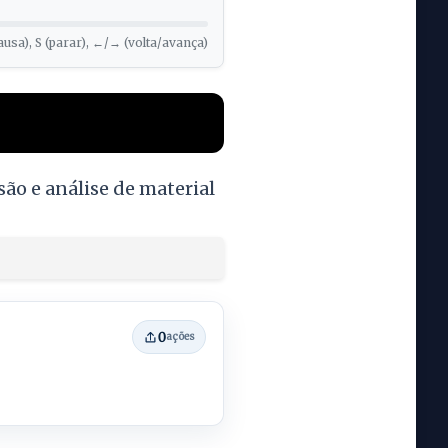
ausa), S (parar), ←/→ (volta/avança)
ão e análise de material
0
ações