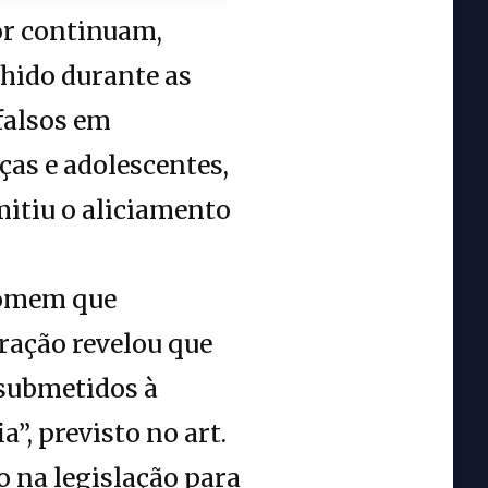
or continuam,
lhido durante as
 falsos em
ças e adolescentes,
itiu o aliciamento
 homem que
ração revelou que
 submetidos à
”, previsto no art.
o na legislação para