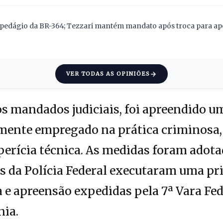
pedágio da BR-364; Tezzari mantém mandato após troca para apoi
VER TODAS AS OPINIÕES
 mandados judiciais, foi apreendido 
lmente empregado na prática criminosa,
erícia técnica. As medidas foram adot
 da Polícia Federal executaram uma pri
e apreensão expedidas pela 7ª Vara Fed
nia.