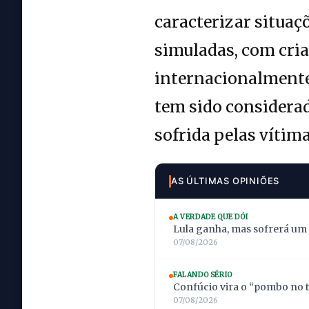
caracterizar situaç
simuladas, com cria
internacionalmente,
tem sido considera
sofrida pelas vítima
AS ÚLTIMAS OPINIÕES
A VERDADE QUE DÓI
Lula ganha, mas sofrerá um
07/08/2026
FALANDO SÉRIO
Confúcio vira o “pombo no t
07/08/2026