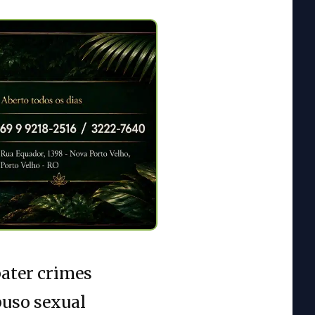
bater crimes
buso sexual