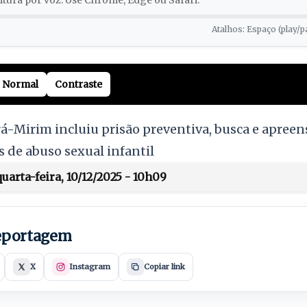
tura por voz. Use Chrome, Edge ou Safari.
Atalhos: Espaço (play/p
Normal
Contraste
á-Mirim incluiu prisão preventiva, busca e apreens
s de abuso sexual infantil
arta-feira, 10/12/2025 - 10h09
reportagem
X
Instagram
Copiar link