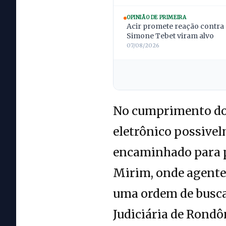
OPINIÃO DE PRIMEIRA
Acir promete reação contra 
Simone Tebet viram alvo
07/08/2026
No cumprimento dos
eletrônico possive
encaminhado para p
Mirim, onde agentes
uma ordem de busca 
Judiciária de Rondô