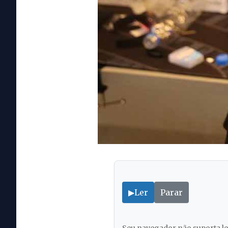
▶
Ler
Parar