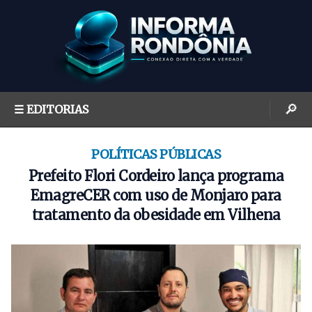
S
k
i
p
t
o
🔎
☰ EDITORIAS
c
o
n
POLÍTICAS PÚBLICAS
t
Prefeito Flori Cordeiro lança programa
e
EmagreCER com uso de Monjaro para
n
tratamento da obesidade em Vilhena
t