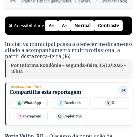
0%
Atalhos: Espaço (play/pausa), S (parar), ←/→ (volta/avança)
🛠️ Acessibilidade:
A+
A-
Normal
Contraste
Iniciativa municipal passa a oferecer medicamento
aliado a acompanhamento multiprofissional a
partir desta terça-feira (16)
Por Informa Rondônia - segunda-feira, 15/12/2025 -
16h14
INFORMA RONDÔNIA
0
Compartilhe esta reportagem
WhatsApp
Facebook
X
Instagram
Copiar link
Porto Velho, RO –
O acesso da população de