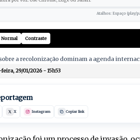
tura por voz. Use Chrome, Edge ou Safari.
Atalhos: Espaço (play/p
Normal
Contraste
 sobre a recolonização dominam a agenda internac
feira, 29/01/2026 - 15h53
reportagem
X
Instagram
Copiar link
olonização foi um processo de invasão, o