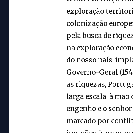
exploração territori
colonização europe
pela busca de riquez
na exploração econô
do nosso país, impl
Governo-Geral (1548
as riquezas, Portug
larga escala, à mão 
engenho e o senhor 
marcado por conflit
invasões francesas 