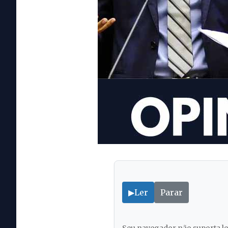
▶
Ler
Parar