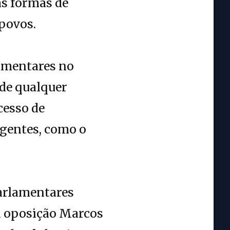
as formas de
povos.
lamentares no
de qualquer
cesso de
rgentes, como o
parlamentares
da oposição Marcos