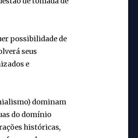
uestão de tomada de
uer possibilidade de
olverá seus
nizados e
lonialismo) dominam
uas do domínio
rações históricas,