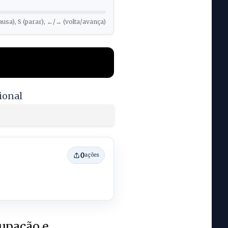
ausa), S (parar), ←/→ (volta/avança)
ional
0
ações
cupação e