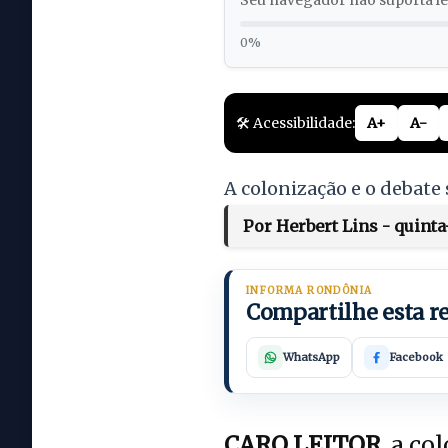
Seu navegador não suporta lei
0%
🛠️ Acessibilidade:
A+
A-
A colonização e o debate
Por Herbert Lins - quinta-
INFORMA RONDÔNIA
Compartilhe esta 
WhatsApp
Facebook
CARO LEITOR
, a c