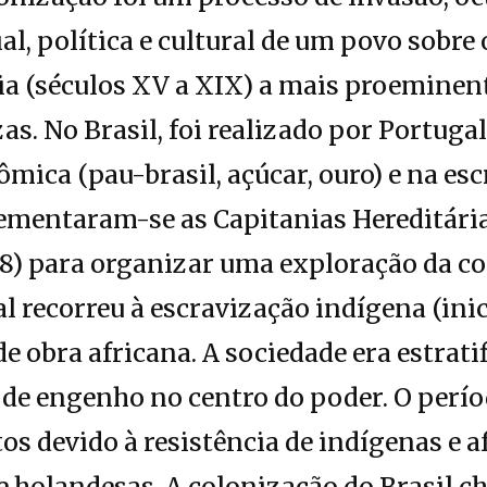
al, política e cultural de um povo sobre 
ia (séculos XV a XIX) a mais proeminen
as. No Brasil, foi realizado por Portugal
mica (pau-brasil, açúcar, ouro) e na esc
ementaram-se as Capitanias Hereditárias
) para organizar uma exploração da col
al recorreu à escravização indígena (ini
de obra africana. A sociedade era estrati
de engenho no centro do poder. O períod
os devido à resistência de indígenas e a
e holandesas. A colonização do Brasil c