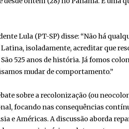
ce desde ontem (28) no Panamá. É uma q
idente Lula (PT-SP) disse: “Não há qualq
Latina, isoladamente, acreditar que res
São 525 anos de história. Já fomos colo
cisamos mudar de comportamento.”
debate sobre a recolonização (ou neoco
onal, focando nas consequências contín
Ásia e Américas. A discussão aborda repa