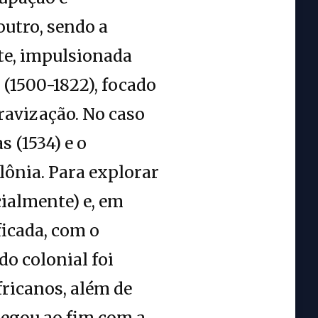
outro, sendo a
te, impulsionada
 (1500-1822), focado
ravização. No caso
 (1534) e o
ônia. Para explorar
cialmente) e, em
ficada, com o
o colonial foi
fricanos, além de
hegou ao fim com a