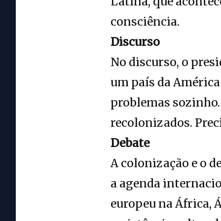
Latina, que aconte
consciência.
Discurso
No discurso, o pres
um país da América 
problemas sozinho. 
recolonizados. Pre
Debate
A colonização e o 
a agenda internaci
europeu na África, 