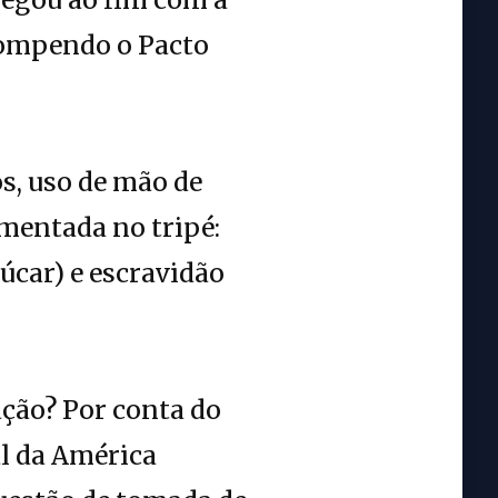
rompendo o Pacto
s, uso de mão de
mentada no tripé:
úcar) e escravidão
ação? Por conta do
l da América