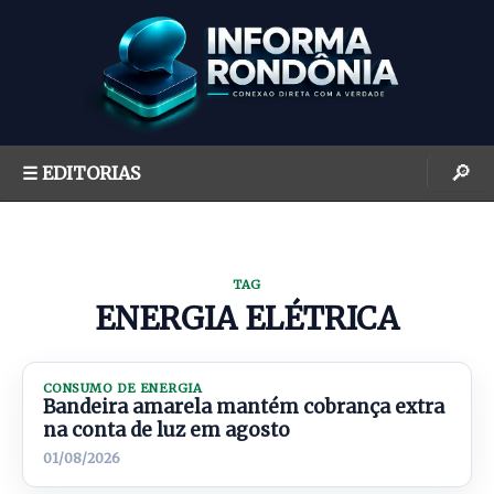
S
k
i
p
t
o
🔎
☰ EDITORIAS
c
o
n
t
TAG
e
ENERGIA ELÉTRICA
n
t
CONSUMO DE ENERGIA
Bandeira amarela mantém cobrança extra
na conta de luz em agosto
01/08/2026