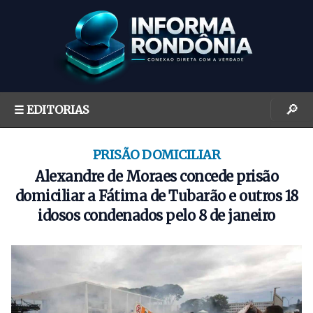
S
k
i
p
t
o
🔎
☰ EDITORIAS
c
o
n
PRISÃO DOMICILIAR
t
Alexandre de Moraes concede prisão
e
domiciliar a Fátima de Tubarão e outros 18
n
idosos condenados pelo 8 de janeiro
t