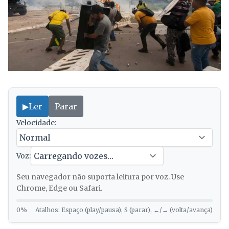
▶
Ler
Parar
Velocidade:
Voz:
Seu navegador não suporta leitura por voz. Use
Chrome, Edge ou Safari.
0%
Atalhos: Espaço (play/pausa), S (parar), ←/→ (volta/avança)