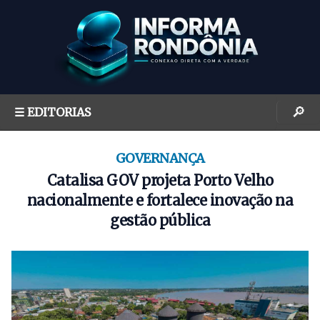
S
k
i
p
t
o
🔎
☰ EDITORIAS
c
o
n
GOVERNANÇA
t
Catalisa GOV projeta Porto Velho
e
nacionalmente e fortalece inovação na
n
gestão pública
t