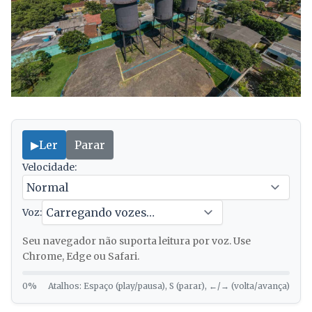
▶
Ler
Parar
Velocidade:
Voz:
Seu navegador não suporta leitura por voz. Use
Chrome, Edge ou Safari.
0%
Atalhos: Espaço (play/pausa), S (parar), ←/→ (volta/avança)