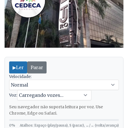
▶
Ler
Parar
Velocidade:
Voz:
Seu navegador não suporta leitura por voz. Use
Chrome, Edge ou Safari.
0%
Atalhos: Espaço (play/pausa), S (parar), ←/→ (volta/avança)