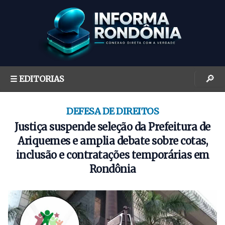
S
k
i
p
t
o
🔎
☰ EDITORIAS
c
o
n
DEFESA DE DIREITOS
t
Justiça suspende seleção da Prefeitura de
e
Ariquemes e amplia debate sobre cotas,
n
inclusão e contratações temporárias em
t
Rondônia