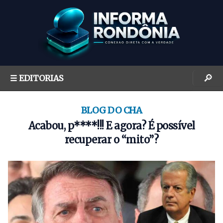
S
k
i
p
t
o
🔎
☰ EDITORIAS
c
o
n
BLOG DO CHA
t
Acabou, p****!!! E agora? É possível
e
recuperar o “mito”?
n
t