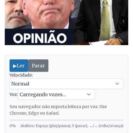
▶
Ler
Parar
Velocidade:
Voz:
Seu navegador não suporta leitura por voz. Use
Chrome, Edge ou Safari.
0%
Atalhos: Espaço (play/pausa), S (parar), ←/→ (volta/avança)