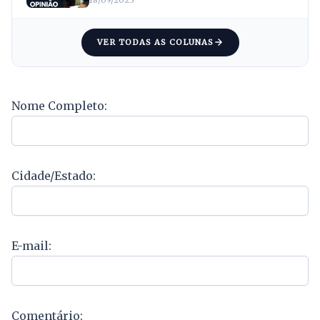
Rondônia
18/09/2025
VER TODAS AS COLUNAS
Nome Completo:
Cidade/Estado:
E-mail:
Comentário: